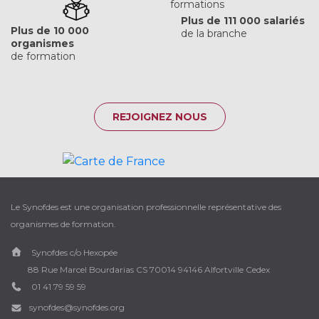
Plus de 111 000 salariés
Plus de 10 000
de la branche
organismes
de formation
REJOIGNEZ NOUS
Le Synofdes est une organisation professionnelle représentative des
organismes de formation.
Synofdes c/o Hexopée
88 Rue Marcel Bourdarias CS 70014 94146 Alfortville Cedex
01 41 79 59 59
synofdes@synofdes.org