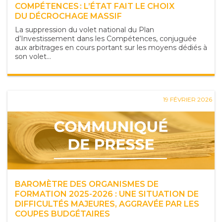
COMPÉTENCES : L’ÉTAT FAIT LE CHOIX
DU DÉCROCHAGE MASSIF
La suppression du volet national du Plan
d’Investissement dans les Compétences, conjuguée
aux arbitrages en cours portant sur les moyens dédiés à
son volet...
19 FÉVRIER 2026
BAROMÈTRE DES ORGANISMES DE
FORMATION 2025-2026 : UNE SITUATION DE
DIFFICULTÉS MAJEURES, AGGRAVÉE PAR LES
COUPES BUDGÉTAIRES