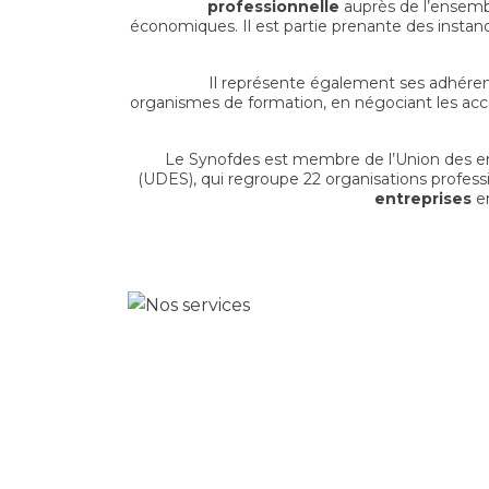
professionnelle
auprès de l’ensembl
économiques. Il est partie prenante des instance
Il représente également ses adhérent
organismes de formation, en négociant les accor
Le Synofdes est membre de l’Union des emp
(UDES), qui regroupe 22 organisations professi
entreprises
e