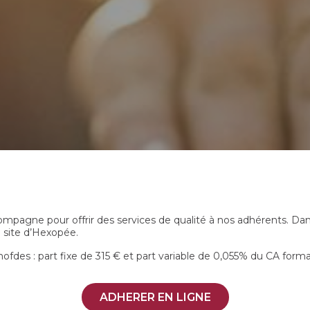
mpagne pour offrir des services de qualité à nos adhérents. Dans
e site d’Hexopée.
des : part fixe de 315 € et part variable de 0,055% du CA forma
ADHERER EN LIGNE