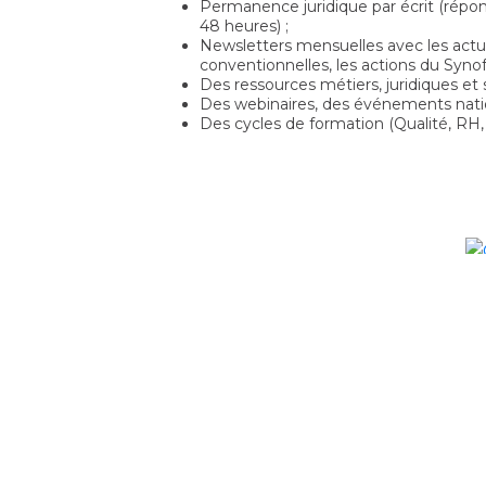
Permanence juridique par écrit (répon
48 heures) ;
Newsletters mensuelles avec les actual
conventionnelles, les actions du Synof
Des ressources métiers, juridiques et s
Des webinaires, des événements nati
Des cycles de formation (Qualité, RH, d
ez
participer à la construction d’un collectif
et peser
 d’activité ? Le Synofdes met au cœur de son action l’appui à
s les grandes mutations du secteur
de la formation.