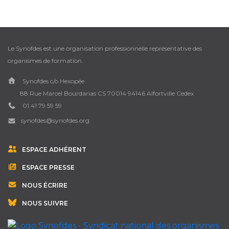
Le Synofdes est une organisation professionnelle représentative des
organismes de formation.
Synofdes c/o Hexopée
88 Rue Marcel Bourdarias CS 70014 94146 Alfortville Cedex
01 41 79 59 59
synofdes@synofdes.org
ESPACE ADHÉRENT
ESPACE PRESSE
NOUS ÉCRIRE
NOUS SUIVRE