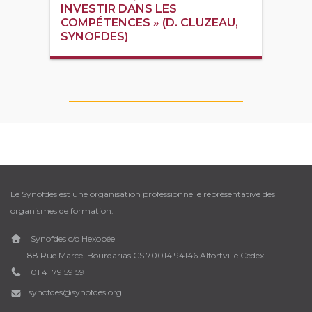
INVESTIR DANS LES
COMPÉTENCES » (D. CLUZEAU,
SYNOFDES)
Le Synofdes est une organisation professionnelle représentative des
organismes de formation.
Synofdes c/o Hexopée
88 Rue Marcel Bourdarias CS 70014 94146 Alfortville Cedex
01 41 79 59 59
synofdes@synofdes.org