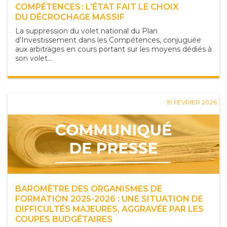
COMPÉTENCES : L’ÉTAT FAIT LE CHOIX
DU DÉCROCHAGE MASSIF
La suppression du volet national du Plan
d’Investissement dans les Compétences, conjuguée
aux arbitrages en cours portant sur les moyens dédiés à
son volet...
19 FÉVRIER 2026
BAROMÈTRE DES ORGANISMES DE
FORMATION 2025-2026 : UNE SITUATION DE
DIFFICULTÉS MAJEURES, AGGRAVÉE PAR LES
COUPES BUDGÉTAIRES