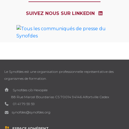
SUIVEZ NOUS SUR LINKEDIN
Le Synofdes est une organisation professionnelle représentative des
organismes de formation.
Synofdes c/o Hexopée
88 Rue Marcel Bourdarias CS 70014 94146 Alfortville Cedex
01 41 79 59 59
synofdes@synofdes.org
ESPACE ADHÉRENT