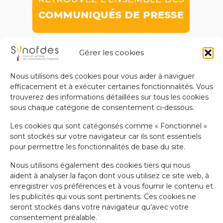
Gérer les cookies
Nous utilisons des cookies pour vous aider à naviguer
efficacement et à exécuter certaines fonctionnalités. Vous
trouverez des informations détaillées sur tous les cookies
Le Synofdes est une organisation professionnelle représentative des
sous chaque catégorie de consentement ci-dessous.
organismes de formation.
Les cookies qui sont catégorisés comme « Fonctionnel »
sont stockés sur votre navigateur car ils sont essentiels
Synofdes c/o Hexopée
pour permettre les fonctionnalités de base du site.
88 Rue Marcel Bourdarias CS 70014 94146 Alfortville Cedex
01 41 79 59 59
Nous utilisons également des cookies tiers qui nous
synofdes@synofdes.org
aident à analyser la façon dont vous utilisez ce site web, à
enregistrer vos préférences et à vous fournir le contenu et
les publicités qui vous sont pertinents. Ces cookies ne
ESPACE ADHÉRENT
seront stockés dans votre navigateur qu'avec votre
consentement préalable.
ESPACE PRESSE