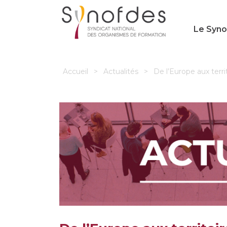
Le Syn
Accueil
>
Actualités
>
De l’Europe aux terri