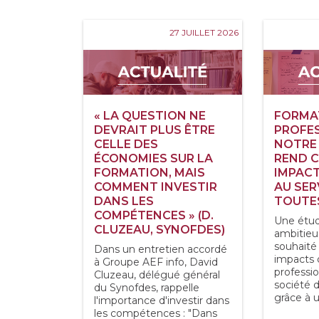
27 JUILLET 2026
« LA QUESTION NE
FORMA
DEVRAIT PLUS ÊTRE
PROFES
CELLE DES
NOTRE 
ÉCONOMIES SUR LA
REND C
FORMATION, MAIS
IMPAC
COMMENT INVESTIR
AU SER
DANS LES
TOUTES
COMPÉTENCES » (D.
Une étud
CLUZEAU, SYNOFDES)
ambitieu
souhaité
Dans un entretien accordé
impacts 
à Groupe AEF info, David
professio
Cluzeau, délégué général
société 
du Synofdes, rappelle
grâce à u
l'importance d'investir dans
les compétences : "Dans