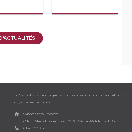
D'ACTUALITÉS
Le Synofdes est une organisation professionnelle représentative des
organismes de formation.
Synofdes c/o Hexopée
88 Rue Marcel Bourdarias CS 70014 94146 Alfortville Cedex
01 41 79 59 59