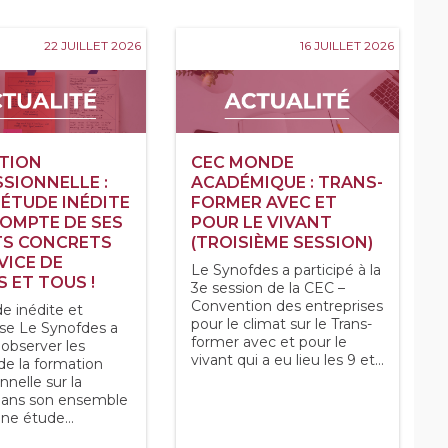
22 JUILLET 2026
16 JUILLET 2026
TION
CEC MONDE
SIONNELLE :
ACADÉMIQUE : TRANS-
ÉTUDE INÉDITE
FORMER AVEC ET
OMPTE DE SES
POUR LE VIVANT
TS CONCRETS
(TROISIÈME SESSION)
VICE DE
Le Synofdes a participé à la
 ET TOUS !
3e session de la CEC –
Convention des entreprises
e inédite et
pour le climat sur le Trans-
se Le Synofdes a
former avec et pour le
 observer les
vivant qui a eu lieu les 9 et...
de la formation
nnelle sur la
dans son ensemble
ne étude...