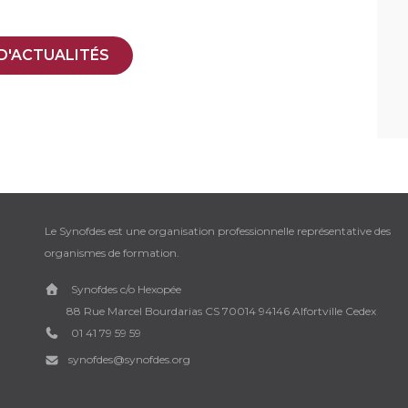
D'ACTUALITÉS
Le Synofdes est une organisation professionnelle représentative des
organismes de formation.
Synofdes c/o Hexopée
88 Rue Marcel Bourdarias CS 70014 94146 Alfortville Cedex
01 41 79 59 59
synofdes@synofdes.org