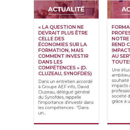
« LA QUESTION NE
FORMA
DEVRAIT PLUS ÊTRE
PROFES
CELLE DES
NOTRE 
ÉCONOMIES SUR LA
REND C
FORMATION, MAIS
IMPAC
COMMENT INVESTIR
AU SER
DANS LES
TOUTES
COMPÉTENCES » (D.
Une étud
CLUZEAU, SYNOFDES)
ambitieu
souhaité
Dans un entretien accordé
impacts 
à Groupe AEF info, David
professio
Cluzeau, délégué général
société 
du Synofdes, rappelle
grâce à u
l'importance d'investir dans
les compétences : "Dans
un...